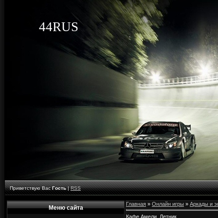
44RUS
Приветствую Вас
Гость
|
RSS
Главная
»
Онлайн игры
»
Аркады и 
Меню сайта
Кафе Амели. Летник