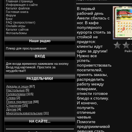
Главная страница
Информация о сайте
В первый
Каталог файлов
Гостевая книга
рабочий день
Форум
Амели сбилась с
Блог
ног. В кафе
FAQ (вопрос/ответ)
Онлайн игры
популярного
Каталог сайтов
курорта стоять за
Фотоальбомы
стойкой не
Наше радио
придется:
клиенты идут
Плеер для прослушивания:
один за другим!
Рейт
Нужно все
ВХОД
успеть:
Для входа временно нажимаем на кнопку
поприветствовать
Вход под картинкой. Простите за
посетителей,
неудобства!!!
принять заказы,
РАЗДЕЛЬЧИКИ
распределить
работу между
Аркады и экшн
[67]
поварами,
Настольные
[5]
отнести готовое
Головоломки
[115]
блюдо к столику.
Слова
[2]
Поиск предметов
[68]
И конечно,
Стратегии
[15]
получить
Другие
[4]
отличные
Многопользовательские
[11]
чаевые.
НА САЙТЕ...
Помогите
предприимчивой
девушке стать