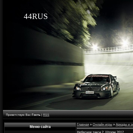
44RUS
Приветствую Вас
Гость
|
RSS
Главная
»
Онлайн игры
»
Аркады и 
Меню сайта
Небесное такси 2. Шторм 2012