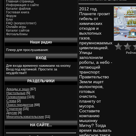
Главная страница
Информация о сайте
2012 год.
Каталог файлов
Гостевая книга
Планете грозит
Форум
гибель от
Блог
химических
FAQ (вопрос/ответ)
Онлайн игры
отходов и
Каталог сайтов
выхлопных
Фотоальбомы
газов,
Наше радио
преумножаемых
цивилизацией.
Плеер для прослушивания:
Улицы
Рейти
заполонили
ВХОД
роботы, а небо -
Для входа временно нажимаем на кнопку
летающий
Вход под картинкой. Простите за
транспорт.
неудобства!!!
Правительство
РАЗДЕЛЬЧИКИ
Земли ищет
волонтеров,
Аркады и экшн
[67]
готовых
Настольные
[5]
очистить
Головоломки
[115]
планету от
Слова
[2]
Поиск предметов
[68]
мусора.
Стратегии
[15]
Составите
Другие
[4]
компанию
Многопользовательские
[11]
мышонку
НА САЙТЕ...
Митчу? Тогда
время вызывать
небесное такси