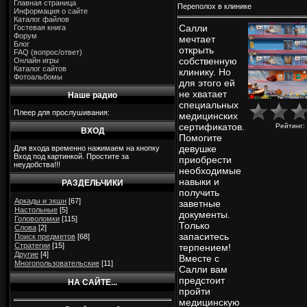
Главная страница
Переполох в клинике
Информация о сайте
Каталог файлов
Салли
Гостевая книга
Форум
мечтает
Блог
открыть
FAQ (вопрос/ответ)
собственную
Онлайн игры
Каталог сайтов
клинику. Но
Фотоальбомы
для этого ей
не хватает
Наше радио
специальных
Плеер для прослушивания:
медицинских
сертификатов.
Рейтинг
:
ВХОД
Помогите
девушке
Для входа временно нажимаем на кнопку
Вход под картинкой. Простите за
приобрести
неудобства!!!
необходимые
навыки и
РАЗДЕЛЬЧИКИ
получить
Аркады и экшн
[67]
заветные
Настольные
[5]
документы.
Головоломки
[115]
Только
Слова
[2]
запаситесь
Поиск предметов
[68]
Стратегии
[15]
терпением!
Другие
[4]
Вместе с
Многопользовательские
[11]
Салли вам
предстоит
НА САЙТЕ...
пройти
медицинскую