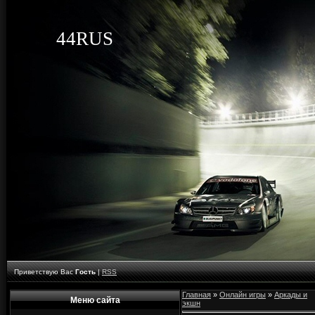
44RUS
Приветствую Вас
Гость
|
RSS
Главная
»
Онлайн игры
»
Аркады и
Меню сайта
экшн