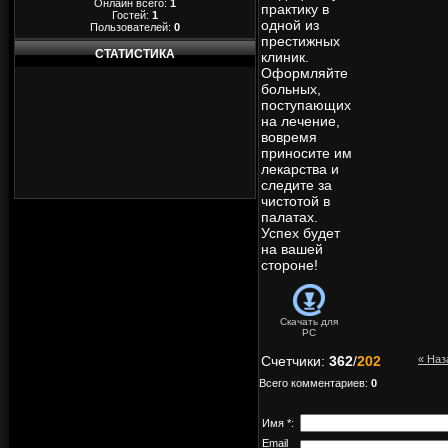
Онлайн всего:
1
практику в
Гостей:
1
одной из
Пользователей:
0
престижных
СТАТИСТИКА
клиник.
Оформляйте
больных,
поступающих
на лечение,
вовремя
приносите им
лекарства и
следите за
чистотой в
палатах.
Успех будет
на вашей
стороне!
Скачать для
PC
Счетчики
:
362
/
202
« Наз
Всего комментариев
:
0
Имя *:
Email