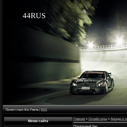
44RUS
Приветствую Вас
Гость
|
RSS
Главная
»
Онлайн игры
»
Аркады и 
Меню сайта
Призрачный бар