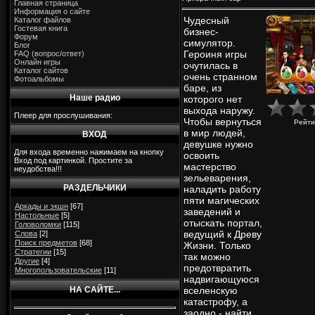
Главная страница
Информация о сайте
Чудесный
Каталог файлов
Гостевая книга
бизнес-
Форум
симулятор.
Блог
Героиня игры
FAQ (вопрос/ответ)
Онлайн игры
очутилась в
Каталог сайтов
очень странном
Фотоальбомы
баре, из
Наше радио
которого нет
выхода наружу.
Плеер для прослушивания:
Чтобы вернуться
Рейти
в мир людей,
ВХОД
девушке нужно
Для входа временно нажимаем на кнопку
освоить
Вход под картинкой. Простите за
мастерство
неудобства!!!
зельеварения,
РАЗДЕЛЬЧИКИ
наладить работу
пяти магических
Аркады и экшн
[67]
заведений и
Настольные
[5]
отыскать портал,
Головоломки
[115]
ведущий к Древу
Слова
[2]
Поиск предметов
[68]
Жизни. Только
Стратегии
[15]
так можно
Другие
[4]
предотвратить
Многопользовательские
[11]
надвигающуюся
НА САЙТЕ...
вселенскую
катастрофу, а
заодно - найти