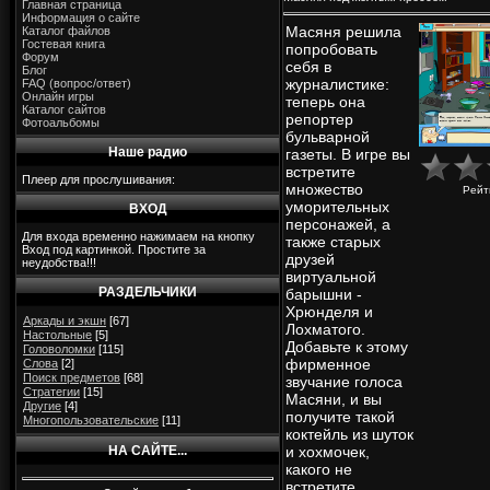
Главная страница
Информация о сайте
Масяня решила
Каталог файлов
Гостевая книга
попробовать
Форум
себя в
Блог
журналистике:
FAQ (вопрос/ответ)
Онлайн игры
теперь она
Каталог сайтов
репортер
Фотоальбомы
бульварной
Наше радио
газеты. В игре вы
встретите
Плеер для прослушивания:
множество
Рейт
уморительных
ВХОД
персонажей, а
Для входа временно нажимаем на кнопку
также старых
Вход под картинкой. Простите за
друзей
неудобства!!!
виртуальной
РАЗДЕЛЬЧИКИ
барышни -
Хрюнделя и
Аркады и экшн
[67]
Лохматого.
Настольные
[5]
Добавьте к этому
Головоломки
[115]
фирменное
Слова
[2]
Поиск предметов
[68]
звучание голоса
Стратегии
[15]
Масяни, и вы
Другие
[4]
получите такой
Многопользовательские
[11]
коктейль из шуток
НА САЙТЕ...
и хохмочек,
какого не
встретите