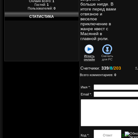
Онлайн всего:
1
больше нигде. В
Гостей:
1
Пользователей:
0
итоге перед вами
отвязное и
СТАТИСТИКА
веселое
приключение в
жанре квест с
Масяней в
главной роли.
Играть
Скачать
онлайн
для
PC
Счетчики
:
339
/
8
/
203
«
Всего комментариев
:
0
Имя *:
Email *:
Код *: