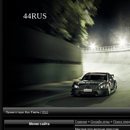
44RUS
Приветствую Вас
Гость
|
RSS
Главная
»
Онлайн игры
»
Поиск пре
Меню сайта
Масяня под желтым прессом