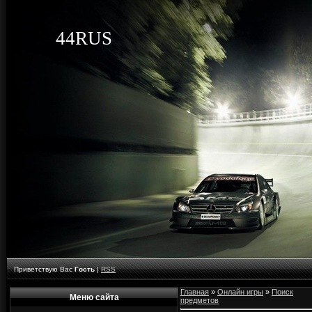
44RUS
Приветствую Вас
Гость
|
RSS
Главная
»
Онлайн игры
»
Поиск
Меню сайта
предметов