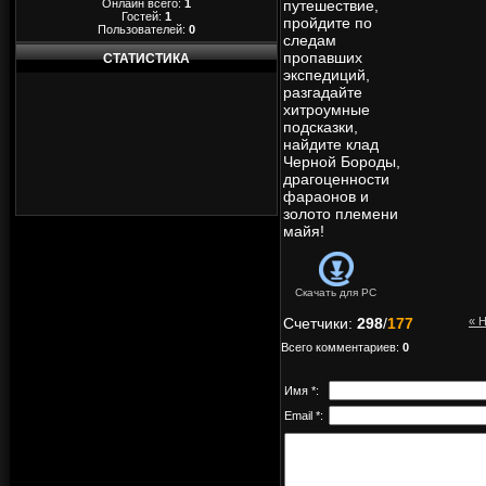
Онлайн всего:
1
путешествие,
Гостей:
1
пройдите по
Пользователей:
0
следам
пропавших
СТАТИСТИКА
экспедиций,
разгадайте
хитроумные
подсказки,
найдите клад
Черной Бороды,
драгоценности
фараонов и
золото племени
майя!
Скачать для
PC
Счетчики
:
298
/
177
« 
Всего комментариев
:
0
Имя *:
Email *: