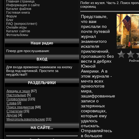
Главная страница
Побег из музея. Часть 2. Поиск про
Информация о сайте
сокровищ
Каталог файлов
Гостевая книга
Представьте,
Форум
Блог
что вам
FAQ (вопрос/ответ)
прислали по
Онлайн игры
почте путевой
Каталог сайтов
Фотоальбомы
журнал
знаменитого
Наше радио
искателя
приключений,
Плеер для прослушивания:
пропавшего без
ВХОД
вести в дебрях
Рейти
Южной
Для входа временно нажимаем на кнопку
Америки. А в
Вход под картинкой. Простите за
неудобства!!!
этом журнале -
мечта всех
РАЗДЕЛЬЧИКИ
археологов
мира,
Аркады и экшн
[67]
Настольные
[5]
зашифрованные
Головоломки
[115]
записи о
Слова
[2]
затерянных
Поиск предметов
[68]
сокровищах,
Стратегии
[15]
Другие
[4]
которые ему
Многопользовательские
[11]
удалось
отыскать.
НА САЙТЕ...
Отправляйтесь
в большое