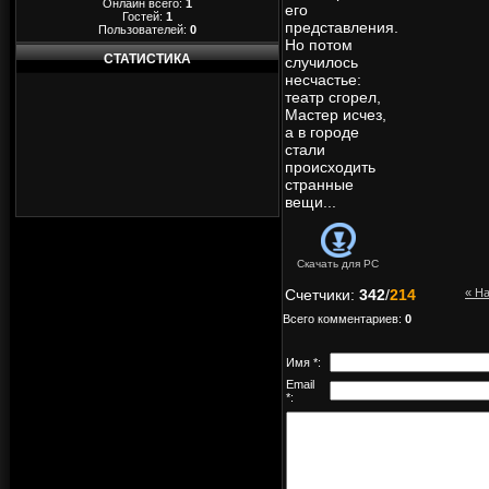
Онлайн всего:
1
его
Гостей:
1
представления.
Пользователей:
0
Но потом
СТАТИСТИКА
случилось
несчастье:
театр сгорел,
Мастер исчез,
а в городе
стали
происходить
странные
вещи...
Скачать для
PC
Счетчики
:
342
/
214
« Н
Всего комментариев
:
0
Имя *:
Email
*: