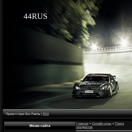
44RUS
Приветствую Вас
Гость
|
RSS
Главная
»
Онлайн игры
»
Поиск
Меню сайта
предметов