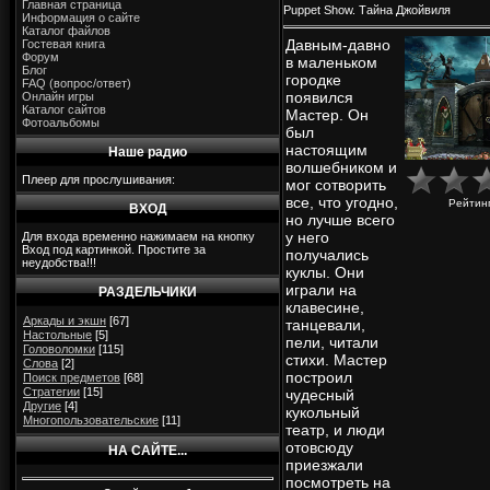
Главная страница
Puppet Show. Тайна Джойвиля
Информация о сайте
Каталог файлов
Давным-давно
Гостевая книга
Форум
в маленьком
Блог
городке
FAQ (вопрос/ответ)
появился
Онлайн игры
Каталог сайтов
Мастер. Он
Фотоальбомы
был
настоящим
Наше радио
волшебником и
Плеер для прослушивания:
мог сотворить
все, что угодно,
Рейтин
ВХОД
но лучше всего
у него
Для входа временно нажимаем на кнопку
Вход под картинкой. Простите за
получались
неудобства!!!
куклы. Они
играли на
РАЗДЕЛЬЧИКИ
клавесине,
Аркады и экшн
[67]
танцевали,
Настольные
[5]
пели, читали
Головоломки
[115]
стихи. Мастер
Слова
[2]
построил
Поиск предметов
[68]
Стратегии
[15]
чудесный
Другие
[4]
кукольный
Многопользовательские
[11]
театр, и люди
отовсюду
НА САЙТЕ...
приезжали
посмотреть на