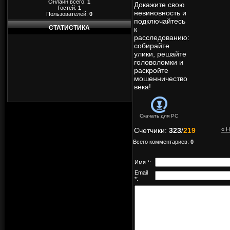
Онлайн всего:
1
Докажите свою
Гостей:
1
невиновность и
Пользователей:
0
подключайтесь
СТАТИСТИКА
к
расследованию:
собирайте
улики, решайте
головоломки и
раскройте
мошенничество
века!
Скачать для
PC
Счетчики
:
323
/
219
« 
Всего комментариев
:
0
Имя *:
Email
*: