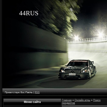
44RUS
Приветствую Вас
Гость
|
RSS
Главная
»
Онлайн игры
»
Поиск
Меню сайта
предметов