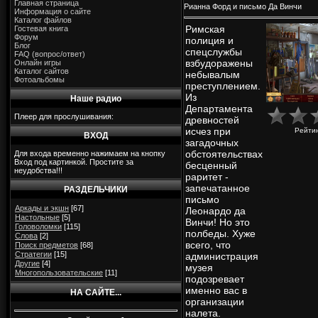
Главная страница
Рианна Форд и письмо Да Винчи
Информация о сайте
Каталог файлов
Римская
Гостевая книга
Форум
полиция и
Блог
спецслужбы
FAQ (вопрос/ответ)
взбудоражены
Онлайн игры
Каталог сайтов
небывалым
Фотоальбомы
преступлением.
Из
Наше радио
Департамента
Плеер для прослушивания:
древностей
исчез при
Рейти
ВХОД
загадочных
обстоятельствах
Для входа временно нажимаем на кнопку
Вход под картинкой. Простите за
бесценный
неудобства!!!
раритет -
запечатанное
РАЗДЕЛЬЧИКИ
письмо
Аркады и экшн
[67]
Леонардо да
Настольные
[5]
Винчи! Но это
Головоломки
[115]
полбеды. Хуже
Слова
[2]
всего, что
Поиск предметов
[68]
Стратегии
[15]
администрация
Другие
[4]
музея
Многопользовательские
[11]
подозревает
именно вас в
НА САЙТЕ...
организации
налета.