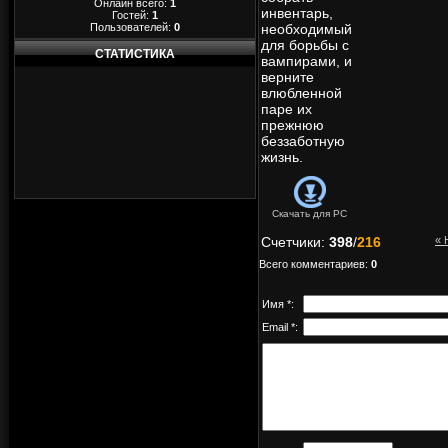
Онлайн всего:
1
инвентарь,
Гостей:
1
Пользователей:
0
необходимый
для борьбы с
СТАТИСТИКА
вампирами, и
верните
влюбленной
паре их
прежнюю
беззаботную
жизнь.
Скачать для
PC
Счетчики
:
398
/
216
« 
Всего комментариев
:
0
Имя *:
Email *: