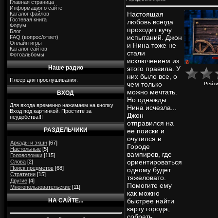
Главная страница
Информация о сайте
Настоящая
Каталог файлов
Гостевая книга
любовь всегда
Форум
проходит кучу
Блог
испытаний. Джон
FAQ (вопрос/ответ)
Онлайн игры
и Нина тоже не
Каталог сайтов
стали
Фотоальбомы
исключением из
Наше радио
этого правила. У
них было все, о
Плеер для прослушивания:
чем только
Рейти
можно мечтать.
ВХОД
Но однажды
Для входа временно нажимаем на кнопку
Нина исчезла...
Вход под картинкой. Простите за
Джон
неудобства!!!
отправился на
РАЗДЕЛЬЧИКИ
ее поиски и
очутился в
Аркады и экшн
[67]
Городе
Настольные
[5]
вампиров, где
Головоломки
[115]
ориентироваться
Слова
[2]
Поиск предметов
[68]
одному будет
Стратегии
[15]
тяжеловато.
Другие
[4]
Помогите ему
Многопользовательские
[11]
как можно
НА САЙТЕ...
быстрее найти
карту города,
собрать