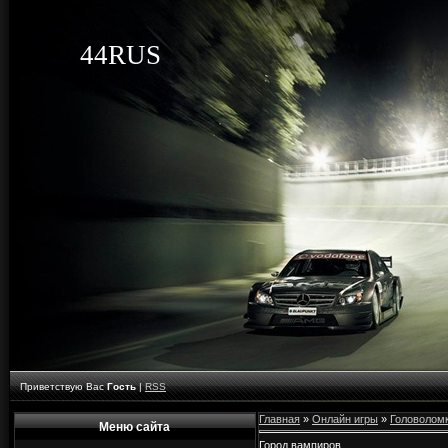
44RUS
Приветствую Вас
Гость
|
RSS
Главная
»
Онлайн игры
»
Головолом
Меню сайта
Город вампиров