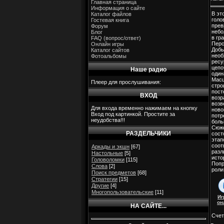
Главная страница
Информация о сайте
В эт
Каталог файлов
голо
Гостевая книга
прев
Форум
небо
Блог
в гр
FAQ (вопрос/ответ)
Перс
Онлайн игры
Добы
Каталог сайтов
нео
Фотоальбомы
ресу
цепо
Наше радио
один
Мас
Плеер для прослушивания:
стро
пост
ВХОД
возр
возв
Для входа временно нажимаем на кнопку
ново
Вход под картинкой. Простите за
потр
неудобства!!!
боль
Сюже
РАЗДЕЛЬЧИКИ
сост
этап
соот
Аркады и экшн
[67]
разл
Настольные
[5]
исто
Головоломки
[115]
Попр
Слова
[2]
роли
Поиск предметов
[68]
Стратегии
[15]
Другие
[4]
Многопользовательские
[11]
Иг
он
НА САЙТЕ...
Счет