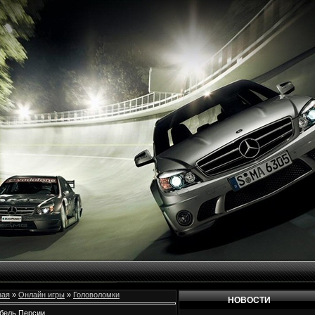
ная
»
Онлайн игры
»
Головоломки
НОВОСТИ
бель Персии