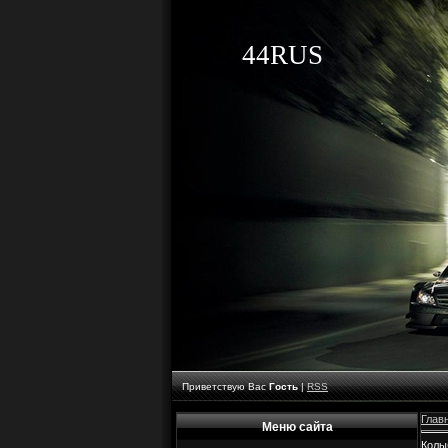
44RUS
Приветствую Вас
Гость
|
RSS
Глав
Меню сайта
Колы