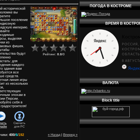
ПОГОДА В КОСТРОМЕ
ой исторической
воломке вы
ратите
льшое поселение
ВРЕМЯ В КОСТРО
андиозную
идскую империю.
вайте
бходимые
рсы, выделяя
чки из
аковых фишек.
штабы
ительства будут
Рейтинг
:
0.0
/
0
епенно
астать: для
едения каждого
го здания вам
ебуется все
ше средств.
тная линия игры
ВАЛЮТА
оит из нескольких
ов,
ветствующих
ичным эпохам в
рии Персии.
Block title
обуйте себя в
 градостроителя!
рать
Скачать
лайн
для
PC
чики
:
400
/
6
/
192
« Назад
|
Вперед »