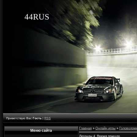
44RUS
Приветствую Вас
Гость
|
RSS
Главная
»
Онлайн игры
»
Головолом
Меню сайта
Легенды 4. Время пришло