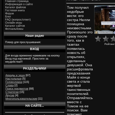
Главная страница
Информация о сайте
Том получил
Каталог файлов
Гостевая книга
недобрые
Форум
вести: его
Блог
сестра Нелли
FAQ (вопрос/ответ)
Онлайн игры
похищена
Каталог сайтов
неизвестными.
Фотоальбомы
Произошло это
Наше радио
сразу после
того, как в
Плеер для прослушивания:
газетах
Рейтинг
появилась
ВХОД
новость об
Для входа временно нажимаем на кнопку
открытиях,
Вход под картинкой. Простите за
сделанных
неудобства!!!
девушкой. Она
РАЗДЕЛЬЧИКИ
расшифровала
предсказания
Аркады и экшн
[67]
Майя о конце
Настольные
[5]
света и стала
Головоломки
[115]
жертвой
Слова
[2]
Поиск предметов
[68]
таинственных
Стратегии
[15]
похитителей.
Другие
[4]
Отправляйтесь
Многопользовательские
[11]
вместе с
НА САЙТЕ...
Томом на ее
поиски. Вам
поможет