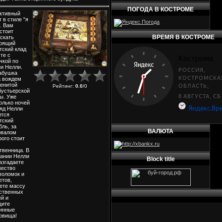
ПОГОДА В КОСТРОМЕ
ктивный
т в стиле "я
. Вам
стоит
ВРЕМЯ В КОСТРОМЕ
скать
оящий
тский клад
те с
чкой по
и Нелли.
абушка
 вождем
енитой
Рейтинг
:
0.0
/
0
устьерской
ы. Уже
олько ночей
яд Нелли
ится
тский
бль, за
ВАЛЮТА
рвалом
рого стоит
твенница. В
ании Нелли
Block title
азгадаете
ество
воломок и
етов,
ете массу
ственных
й и
щите
инные
овища!