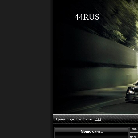
44RUS
Приветствую Вас
Гость
|
RSS
Глав
Меню сайта
Леге