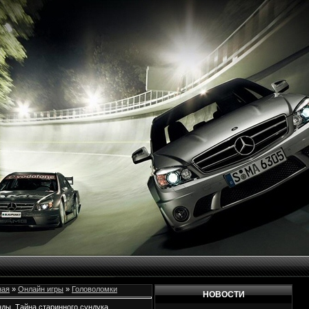
ная
»
Онлайн игры
»
Головоломки
НОВОСТИ
нды. Тайна старинного сундука