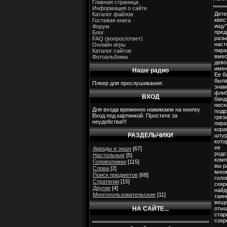
Главная страница
Информация о сайте
Дете
Каталог файлов
квес
Гостевая книга
ищу"
Форум
пред
Блог
разы
FAQ (вопрос/ответ)
наст
Онлайн игры
пира
Каталог сайтов
вмес
Фотоальбомы
дево
имен
Наше радио
Ее б
была
Плеер для прослушивания:
знам
флиб
ВХОД
банд
неск
Для входа временно нажимаем на кнопку
подр
Вход под картинкой. Простите за
грез
неудобства!!!
пира
кора
РАЗДЕЛЬЧИКИ
шту
кото
ее
Аркады и экшн
[67]
родс
Настольные
[5]
комп
Головоломки
[115]
вы р
Слова
[2]
множ
Поиск предметов
[68]
голо
Стратегии
[15]
секр
Другие
[4]
найд
Многопользовательские
[11]
таин
веще
НА САЙТЕ...
оты
стар
сокр