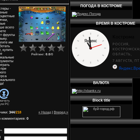
ПОГОДА В КОСТРОМЕ
теры -
вные
оцветные
ячки,
ВРЕМЯ В КОСТРОМЕ
рые
ше всего
вете
т фрукты
зыку.
гите им
ботать
г, купить
ые
Рейтинг
:
0.0
/
0
ыкальные
рументы
играть
-при
ного
урса
кального
ВАЛЮТА
да!
Block title
качать
для
PC
чики
:
344
/
218
« Назад
|
Вперед »
о комментариев
:
0
*:
l