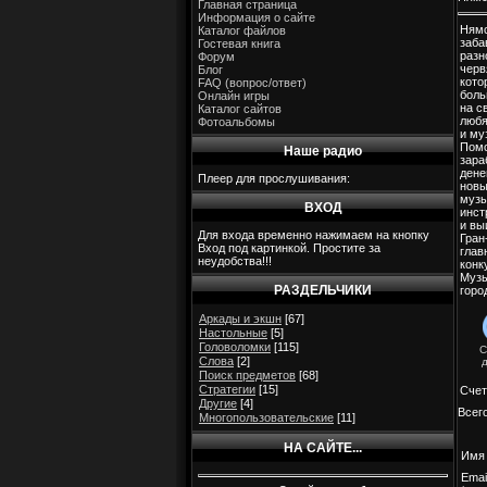
Главная страница
Информация о сайте
Нямс
Каталог файлов
заба
Гостевая книга
разн
Форум
черв
Блог
кото
FAQ (вопрос/ответ)
боль
Онлайн игры
на с
Каталог сайтов
любя
Фотоальбомы
и му
Помо
Наше радио
зара
дене
Плеер для прослушивания:
нов
муз
ВХОД
инст
и вы
Для входа временно нажимаем на кнопку
Гран
Вход под картинкой. Простите за
глав
неудобства!!!
конк
Музы
РАЗДЕЛЬЧИКИ
горо
Аркады и экшн
[67]
Настольные
[5]
Головоломки
[115]
С
Слова
[2]
Поиск предметов
[68]
Стратегии
[15]
Счет
Другие
[4]
Всег
Многопользовательские
[11]
НА САЙТЕ...
Имя 
Emai