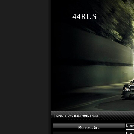
44RUS
Приветствую Вас
Гость
|
RSS
Глав
Меню сайта
Нямс