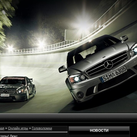
ная
»
Онлайн игры
»
Головоломки
НОВОСТИ
теры! Люкс