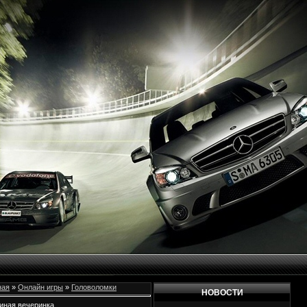
ная
»
Онлайн игры
»
Головоломки
НОВОСТИ
иная вечеринка