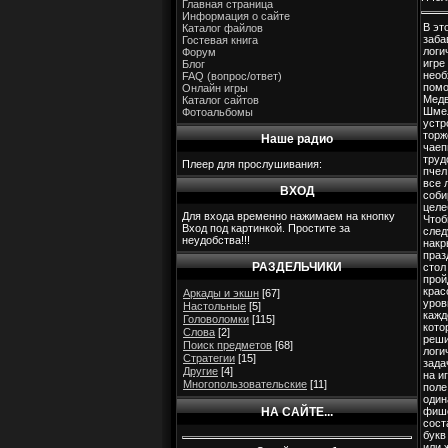
Главная страница
Информация о сайте
В эт
Каталог файлов
заба
Гостевая книга
логи
Форум
игре
Блог
необ
FAQ (вопрос/ответ)
пом
Онлайн игры
Медв
Каталог сайтов
Шме
Фотоальбомы
устр
торж
Наше радио
чаеп
труд
Плеер для прослушивания:
пчел
все 
ВХОД
соби
целе
Для входа временно нажимаем на кнопку
Чтоб
Вход под картинкой. Простите за
след
неудобства!!!
накр
праз
РАЗДЕЛЬЧИКИ
стол 
прой
крас
Аркады и экшн
[67]
уров
Настольные
[5]
кажд
Головоломки
[115]
кото
Слова
[2]
реши
Поиск предметов
[68]
логи
Стратегии
[15]
зада
Другие
[4]
на и
Многопользовательские
[11]
поле
один
НА САЙТЕ...
фиш
сост
букв
или 