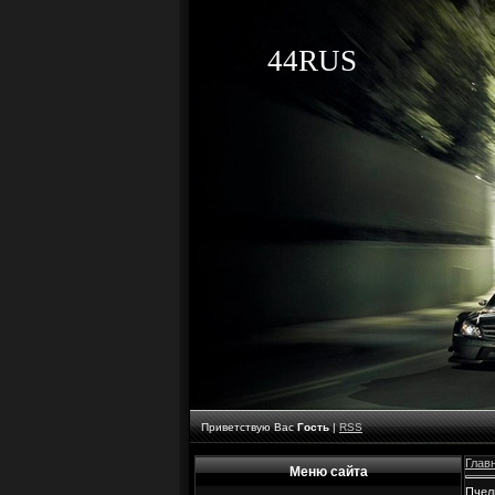
44RUS
Приветствую Вас
Гость
|
RSS
Глав
Меню сайта
Пчел