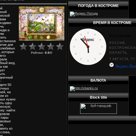
ПОГОДА В КОСТРОМЕ
ой
вной
ческой
 вам
ВРЕМЯ В КОСТРОМЕ
ходимо
очь
едю и
лю
оить
ественное
итие для
олюбивых
, которые
Рейтинг
:
0.0
/
0
лето
рали
бный мед.
ы как
ует
ыть
дничный
ВАЛЮТА
-
дите 50
очных
ней, на
ом из
Block title
рых нужно
ть одну
ческую
чку: найти
гровом
 пары
аковых
ек,
авить из
 слова,
же