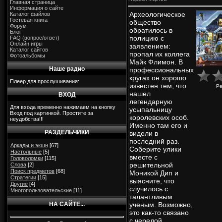
Главная страница
Информация о сайте
Археологическое
Каталог файлов
Гостевая книга
общество
Форум
обратилось в
Блог
полицию с
FAQ (вопрос/ответ)
Онлайн игры
заявлением:
Каталог сайтов
пропал их коллега
Фотоальбомы
Майк Флимон. В
Наше радио
профессиональных
кругах он хорошо
Плеер для прослушивания:
известен тем, что
Ре
нашел
ВХОД
легендарную
Для входа временно нажимаем на кнопку
усыпальницу
Вход под картинкой. Простите за
королевских особ.
неудобства!!!
Именно там его и
РАЗДЕЛЬЧИКИ
видели в
последний раз.
Аркады и экшн
[67]
Соберите улики
Настольные
[5]
вместе с
Головоломки
[115]
решительной
Слова
[2]
Поиск предметов
[68]
Моникой Дип и
Стратегии
[15]
выясните, что
Другие
[4]
случилось с
Многопользовательские
[11]
талантливым
НА САЙТЕ...
ученым. Возможно,
это как-то связано
с чередой