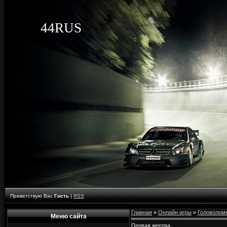
44RUS
Приветствую Вас
Гость
|
RSS
Главная
»
Онлайн игры
»
Головолом
Меню сайта
Первая жертва