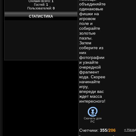
Онлайн всего:
1
объединяйте
Гостей:
1
Пользователей:
0
одинаковые
фишки на
СТАТИСТИКА
игровом
поле и
собирайте
золотые
пазлы.
Затем
соберите из
них
фотографии
и узнайте
очередной
фрагмент
кода. Скорее
начинайте
игру,
впереди вас
ждет масса
интересного!
Скачать для
PC
Счетчики
:
355
/
206
« Наза