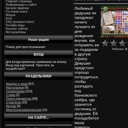
Главная страница
Информация о сайте
Любимый
Каталог файлов
Гостевая книга
дедушка не
Форум
придумал
Блог
ничего
FAQ (вопрос/ответ)
Онлайн игры
лучшего ко
Каталог сайтов
дню
Фотоальбомы
рождения
Наше радио
внучки, как
отправить ее
Плеер для прослушивания:
за подарком
Рейтинг
:
0
в другую
ВХОД
страну.
Для входа временно нажимаем на кнопку
Девушке
Вход под картинкой. Простите за
предстоит
неудобства!!!
хорошо
РАЗДЕЛЬЧИКИ
потрудиться,
чтобы
Аркады и экшн
[67]
разгадать
Настольные
[5]
код
Головоломки
[115]
банковского
Слова
[2]
Поиск предметов
[68]
сейфа, где
Стратегии
[15]
хранится
Другие
[4]
гостинец от
Многопользовательские
[11]
дедушки. Ей
НА САЙТЕ...
понадобится
ваша
помощь: