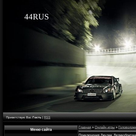
44RUS
Приветствую Вас
Гость
|
RSS
Главная
»
Онлайн игры
»
Головолом
Меню сайта
Приключения Джулии. Великобритан