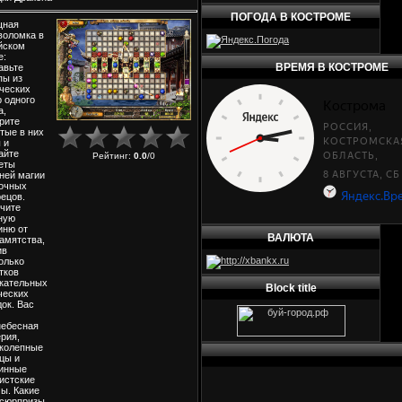
ПОГОДА В КОСТРОМЕ
щная
воломка в
йском
е:
ВРЕМЯ В КОСТРОМЕ
авьте
пы из
ческих
 одного
а,
рите
тые в них
 и
айте
Рейтинг
:
0.0
/
0
еты
ней магии
очных
ецов.
чите
ную
иню от
ВАЛЮТА
амятства,
ив
олько
тков
кательных
Block title
ческих
док. Вас
ебесная
рия,
колепные
цы и
инные
истские
ы. Какие
сюрпризы