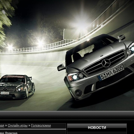
ная
»
Онлайн игры
»
Головоломки
НОВОСТИ
дки Дракона