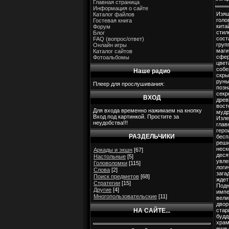
Главная страница
Информация о сайте
Изя
Каталог файлов
голо
Гостевая книга
кита
Форум
стил
Блог
сост
FAQ (вопрос/ответ)
груп
Онлайн игры
маги
Каталог сайтов
сфер
Фотоальбомы
цвет
собе
Наше радио
скры
руны
Плеер для прослушивания:
позн
секр
ВХОД
древ
вост
Для входа временно нажимаем на кнопку
мудр
Вход под картинкой. Простите за
Изле
неудобства!!!
глав
геро
РАЗДЕЛЬЧИКИ
бесп
реш
неск
Аркады и экшн
[67]
деся
Настольные
[5]
увле
Головоломки
[115]
логи
Слова
[2]
зага
Поиск предметов
[68]
ждет
Стратегии
[15]
Подн
Другие
[4]
импе
Многопользовательские
[11]
вели
двор
НА САЙТЕ...
стар
будд
храм
еще 