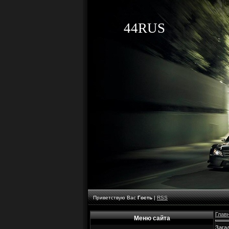
44RUS
Приветствую Вас
Гость
|
RSS
Глав
Меню сайта
Зага