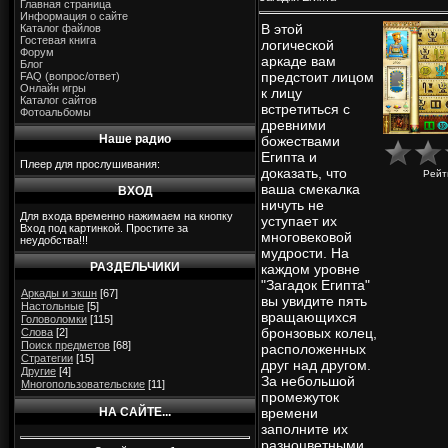
Главная страница
Информация о сайте
В этой
Каталог файлов
Гостевая книга
логической
Форум
аркаде вам
Блог
предстоит лицом
FAQ (вопрос/ответ)
Онлайн игры
к лицу
Каталог сайтов
встретиться с
Фотоальбомы
древними
Наше радио
божествами
Египта и
Плеер для прослушивания:
доказать, что
Рейт
ваша смекалка
ВХОД
ничуть не
Для входа временно нажимаем на кнопку
уступает их
Вход под картинкой. Простите за
многовековой
неудобства!!!
мудрости. На
РАЗДЕЛЬЧИКИ
каждом уровне
"Загадок Египта"
Аркады и экшн
[67]
вы увидите пять
Настольные
[5]
вращающихся
Головоломки
[115]
бронзовых колец,
Слова
[2]
Поиск предметов
[68]
расположенных
Стратегии
[15]
друг над другом.
Другие
[4]
За небольшой
Многопользовательские
[11]
промежуток
НА САЙТЕ...
времени
заполните их
разноцветными