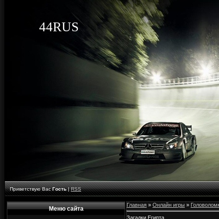
44RUS
Приветствую Вас
Гость
|
RSS
Главная
»
Онлайн игры
»
Головолом
Меню сайта
Загадки Египта