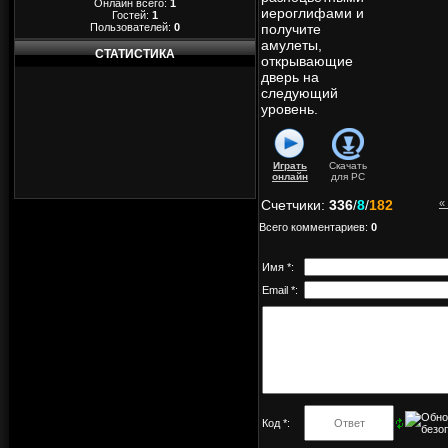
Онлайн всего:
1
иероглифами и
Гостей:
1
Пользователей:
0
получите
амулеты,
СТАТИСТИКА
открывающие
дверь на
следующий
уровень.
Играть
Скачать
онлайн
для
PC
Счетчики
:
336
/
8
/
182
«
Всего комментариев
:
0
Имя *:
Email *:
Код *: