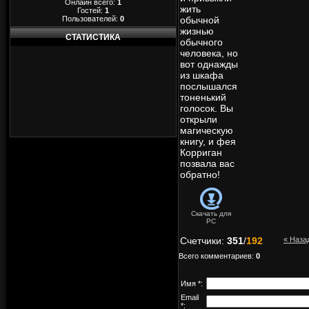
Онлайн всего:
1
жить
Гостей:
1
Пользователей:
0
обычной
жизнью
СТАТИСТИКА
обычного
человека, но
вот однажды
из шкафа
послышался
тоненький
голосок. Вы
открыли
магическую
книгу, и фея
Корриган
позвала вас
обратно!
Скачать для
PC
Счетчики
:
351
/
192
« Наза
Всего комментариев
:
0
Имя *:
Email
*: