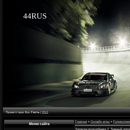
44RUS
Приветствую Вас
Гость
|
RSS
Главная
»
Онлайн игры
»
Головолом
Меню сайта
Записки волшебника 2. Темный лорд