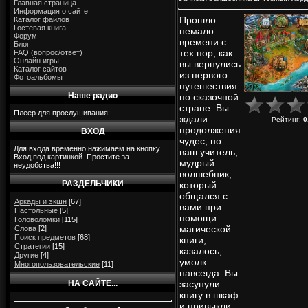
Главная страница
Информация о сайте
Прошло
Каталог файлов
Гостевая книга
немало
Форум
времени с
Блог
тех пор, как
FAQ (вопрос/ответ)
Онлайн игры
вы вернулись
Каталог сайтов
из первого
Фотоальбомы
путешествия
Наше радио
по сказочной
стране. Вы
Плеер для прослушивания:
ждали
Рейтинг
:
0
продолжения
ВХОД
чудес, но
Для входа временно нажимаем на кнопку
ваш учитель,
Вход под картинкой. Простите за
мудрый
неудобства!!!
волшебник,
РАЗДЕЛЬЧИКИ
который
общался с
Аркады и экшн
[67]
вами при
Настольные
[5]
помощи
Головоломки
[115]
магической
Слова
[2]
Поиск предметов
[68]
книги,
Стратегии
[15]
казалось,
Другие
[4]
умолк
Многопользовательские
[11]
навсегда. Вы
НА САЙТЕ...
засунули
книгу в шкаф
и привыкли