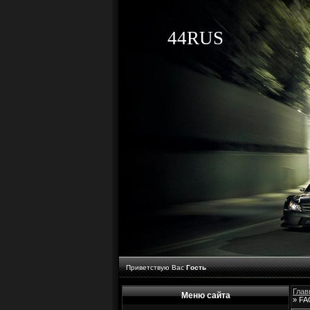
44RUS
Приветствую Вас
Гость
Глав
Меню сайта
» FA