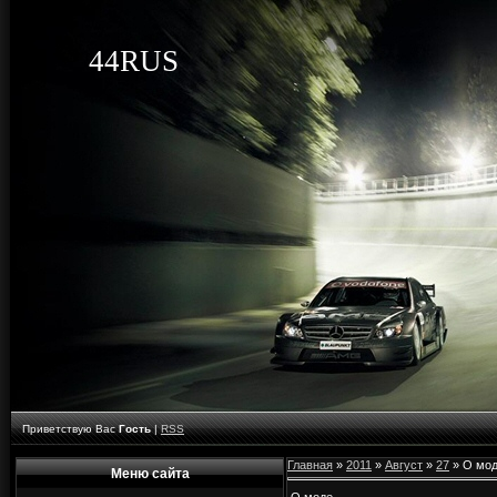
44RUS
Приветствую Вас
Гость
|
RSS
Главная
»
2011
»
Август
»
27
» О мо
Меню сайта
О моде