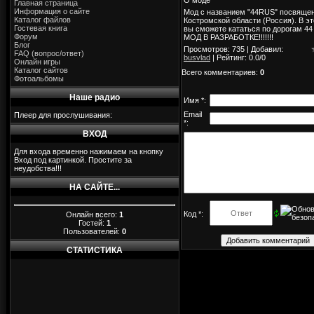
Главная страница
Информация о сайте
Мод с названием "44RUS" посвяще
Каталог файлов
Костромской области (Россия). В э
Гостевая книга
вы сможете кататься по дорогам 44
Форум
МОД В РАЗРАБОТКЕ!!!!!!!
Блог
Просмотров
: 735 |
Добавил
:
FAQ (вопрос/ответ)
busvlad
|
Рейтинг
:
0.0
/
0
Онлайн игры
Каталог сайтов
Всего комментариев
:
0
Фотоальбомы
Наше радио
Имя *:
Email
Плеер для прослушивания:
*:
ВХОД
Для входа временно нажимаем на кнопку
Вход под картинкой. Простите за
неудобства!!!
НА САЙТЕ...
Код *:
Онлайн всего:
1
Гостей:
1
Пользователей:
0
СТАТИСТИКА