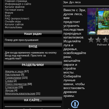
Главная страница
Эри. Дух леса
Информация о сайте
Каталог файлов
Вместе с Эри,
Гостевая книга
Форум
духом леса,
Блог
вам
FAQ (вопрос/ответ)
предстоит
Онлайн игры
Каталог сайтов
устранить
Фотоальбомы
последствия
природных
Наше радио
катаклизмов.
Плеер для прослушивания:
Исцеляйте
луга и
Рейтинг
:
ВХОД
деревья,
освобождайте
Для входа временно нажимаем на кнопку
Вход под картинкой. Простите за
реки,
неудобства!!!
засыпайте
овраги и
РАЗДЕЛЬЧИКИ
стройте
Аркады и экшн
[67]
мосты.
Настольные
[5]
Собирайте
Головоломки
[115]
лунные
Слова
[2]
камни, чтобы
Поиск предметов
[68]
Стратегии
[15]
восстановить
Другие
[4]
древние
Многопользовательские
[11]
храмы.
НА САЙТЕ...