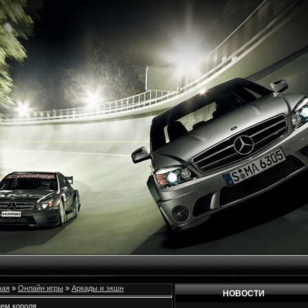
ная
»
Онлайн игры
»
Аркады и экшн
НОВОСТИ
ем короля