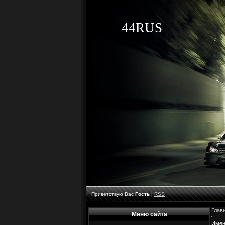
44RUS
Приветствую Вас
Гость
|
RSS
Глав
Меню сайта
Имен