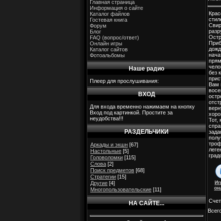
Главная страница
Информация о сайте
Крас
Каталог файлов
стил
Гостевая книга
Сви
Форум
разр
Блог
Остр
FAQ (вопрос/ответ)
Приб
Онлайн игры
дожд
Каталог сайтов
нача
Фотоальбомы
прям
чело
Наше радио
без 
прис
Плеер для прослушивания:
Вам 
восе
ВХОД
остр
отст
Для входа временно нажимаем на кнопку
верн
Вход под картинкой. Простите за
хоро
неудобства!!!
Тот,
спра
РАЗДЕЛЬЧИКИ
зада
полу
троф
Аркады и экшн
[67]
леге
Настольные
[5]
град
Головоломки
[115]
Слова
[2]
Поиск предметов
[68]
Стратегии
[15]
Иг
Другие
[4]
он
Многопользовательские
[11]
Счет
НА САЙТЕ...
Всег