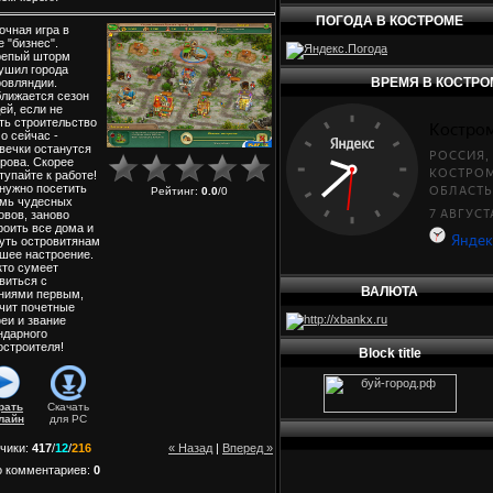
ПОГОДА В КОСТРОМЕ
очная игра в
е "бизнес".
репый шторм
ушил города
ВРЕМЯ В КОСТРО
овляндии.
лижается сезон
ей, если не
ть строительство
о сейчас -
вечки останутся
крова. Скорее
тупайте к работе!
нужно посетить
Рейтинг
:
0.0
/
0
мь чудесных
овов, заново
роить все дома и
уть островитянам
шее настроение.
 кто сумеет
виться с
ВАЛЮТА
ниями первым,
чит почетные
еи и звание
ндарного
остроителя!
Block title
рать
Скачать
лайн
для
PC
чики
:
417
/
12
/
216
« Назад
|
Вперед »
о комментариев
:
0