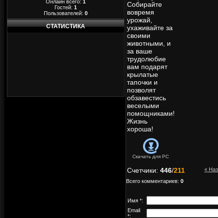
Онлайн всего:
1
Собирайте
Гостей:
1
вовремя
Пользователей:
0
урожай,
СТАТИСТИКА
ухаживайте за
своими
животными, и
за ваше
трудолюбие
вам подарят
крылатые
тапочки и
позволят
обзавестись
веселыми
помощниками!
Жизнь
хороша!
Скачать для
PC
Счетчики
:
446
/
211
« На
Всего комментариев
:
0
Имя *:
Email
*: