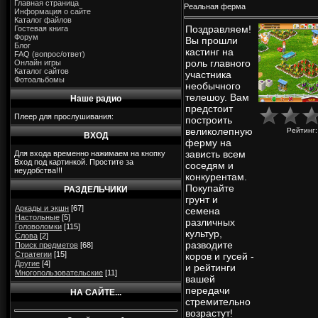
Главная страница
Реальная ферма
Информация о сайте
Каталог файлов
Поздравляем!
Гостевая книга
Форум
Вы прошли
Блог
кастинг на
FAQ (вопрос/ответ)
роль главного
Онлайн игры
Каталог сайтов
участника
Фотоальбомы
необычного
телешоу. Вам
Наше радио
предстоит
Плеер для прослушивания:
построить
великолепную
Рейтинг
ВХОД
ферму на
зависть всем
Для входа временно нажимаем на кнопку
Вход под картинкой. Простите за
соседям и
неудобства!!!
конкурентам.
Покупайте
РАЗДЕЛЬЧИКИ
грунт и
Аркады и экшн
[67]
семена
Настольные
[5]
различных
Головоломки
[115]
культур,
Слова
[2]
разводите
Поиск предметов
[68]
Стратегии
[15]
коров и гусей -
Другие
[4]
и рейтинги
Многопользовательские
[11]
вашей
передачи
НА САЙТЕ...
стремительно
возрастут!