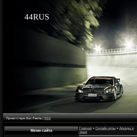
44RUS
Приветствую Вас
Гость
|
RSS
Главная
»
Онлайн игры
»
Аркады и
Меню сайта
экшн