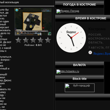
лый могильщик
ПОГОДА В КОСТРОМЕ
ыло бы
тья, да
астье
ВРЕМЯ В КОСТРОМЕ
гло.
л один
вный
ерсант
низовать
 дело по
ту
отных
й. Да вот
ко не
Рейтинг
:
0.0
/
0
, с какой
оны к
у
тупиться.
 вопрос-
тот
ВАЛЮТА
ьма
нтный и
мный!
умал
Block title
ер Джонс
пших
е
авать по
шему
яду -
ы ни
ому
но не
, ни
зчику.