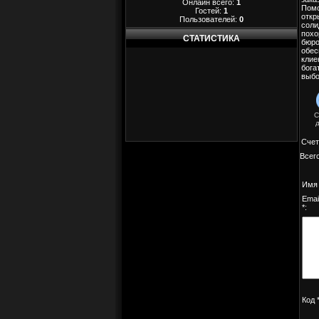
Онлайн всего:
1
Помо
Гостей:
1
откр
Пользователей:
0
соли
похо
СТАТИСТИКА
бюро
обес
клие
бога
выбо
С
Счет
Всег
Имя 
Emai
*:
Код *