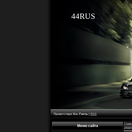
44RUS
Приветствую Вас
Гость
|
RSS
Глав
Меню сайта
экшн