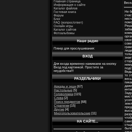
Главная страница
Весе
Информация о сайте
Каталог файлов
Не б
Гостевая книга
счас
Форум
несч
Блог
помо
FAQ (вопрос/ответ)
Реши
Онлайн игры
заба
Каталог сайтов
комм
Фотоальбомы
орга
свое
Наше радио
сове
грам
Плеер для прослушивания:
люде
толь
ВХОД
знает
стор
Для входа временно нажимаем на кнопку
нем
Вход под картинкой. Простите за
подс
неудобства!!!
Ведь
то э
РАЗДЕЛЬЧИКИ
вес
пика
даже
Аркады и экшн
[67]
инти
Настольные
[5]
Зад
Головоломки
[115]
мист
Слова
[2]
усо
Поиск предметов
[68]
земл
Стратегии
[15]
пред
Другие
[4]
выс
Многопользовательские
[11]
разр
чтоб
НА САЙТЕ...
сам
стыд
было
зака