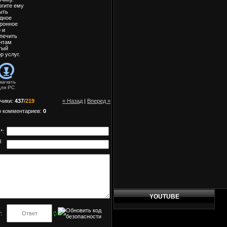
гите ему
ыть
дное
ронное
 и
печить
нтам
тый
р услуг.
качать
для
PC
чики
:
437
/
219
« Назад
|
Вперед »
о комментариев
:
0
*:
l
YOUTUBE
: