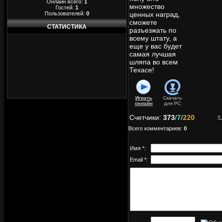
Онлайн всего:
1
множество
Гостей:
1
Пользователей:
0
ценных наград,
сможете
СТАТИСТИКА
разъезжать по
всему штату, а
еще у вас будет
самая лучшая
шляпа во всем
Техасе!
Играть
Скачать
онлайн
для
PC
Счетчики
:
373
/
7
/
220
«
Всего комментариев
:
0
Имя *:
Email *: