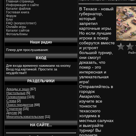
Главная страница
Информация о сайте
В Техасе - новый
Каталог файлов
Гостевая книга
губернатор,
Форум
который
Блог
запретил
FAQ (вопрос/ответ)
Онлайн игры
карточные игры.
Каталог сайтов
Но если лучшие
Фотоальбомы
игроки в покер
Наше радио
соберутся вместе
и устроят
Плеер для прослушивания:
большой турнир,
Рейт
они смогут
ВХОД
доказать, что
Для входа временно нажимаем на кнопку
покер - это
Вход под картинкой. Простите за
интересная и
неудобства!!!
увлекательная
РАЗДЕЛЬЧИКИ
игра!
Отправляйтесь в
Аркады и экшн
[67]
городок
Настольные
[5]
Амарилло,
Головоломки
[115]
изучите все
Слова
[2]
Поиск предметов
[68]
тонкости
Стратегии
[15]
техасского
Другие
[4]
холдема в
Многопользовательские
[11]
местных салунах
НА САЙТЕ...
и выиграйте
турнир! Вы
получите