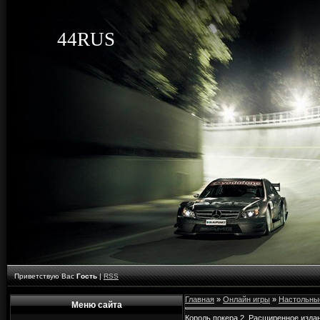
44RUS
Приветствую Вас
Гость
|
RSS
Главная
»
Онлайн игры
»
Настольны
Меню сайта
Король покера 2. Расширенное изда