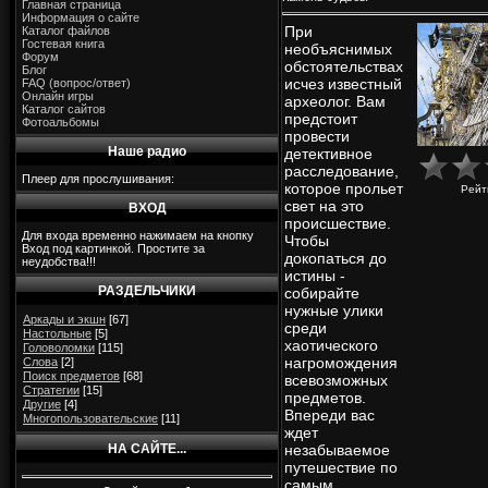
Главная страница
Информация о сайте
При
Каталог файлов
Гостевая книга
необъяснимых
Форум
обстоятельствах
Блог
исчез известный
FAQ (вопрос/ответ)
Онлайн игры
археолог. Вам
Каталог сайтов
предстоит
Фотоальбомы
провести
Наше радио
детективное
расследование,
Плеер для прослушивания:
которое прольет
Рейт
свет на это
ВХОД
происшествие.
Для входа временно нажимаем на кнопку
Чтобы
Вход под картинкой. Простите за
докопаться до
неудобства!!!
истины -
РАЗДЕЛЬЧИКИ
собирайте
нужные улики
Аркады и экшн
[67]
среди
Настольные
[5]
хаотического
Головоломки
[115]
нагромождения
Слова
[2]
Поиск предметов
[68]
всевозможных
Стратегии
[15]
предметов.
Другие
[4]
Впереди вас
Многопользовательские
[11]
ждет
НА САЙТЕ...
незабываемое
путешествие по
самым