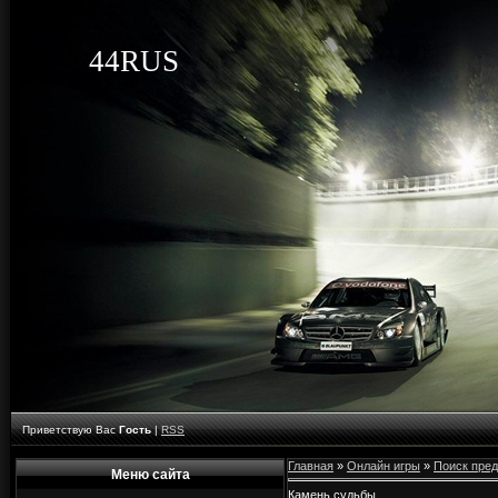
44RUS
Приветствую Вас
Гость
|
RSS
Главная
»
Онлайн игры
»
Поиск пре
Меню сайта
Камень судьбы