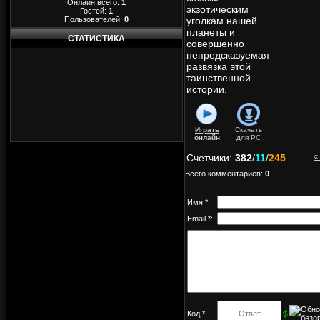
Онлайн всего:
1
экзотическим
Гостей:
1
Пользователей:
0
уголкам нашей
планеты и
СТАТИСТИКА
совершенно
непредсказуемая
развязка этой
таинственной
истории.
Играть
Скачать
онлайн
для
PC
Счетчики
:
382
/
11
/
245
«
Всего комментариев
:
0
Имя *:
Email *:
Код *: