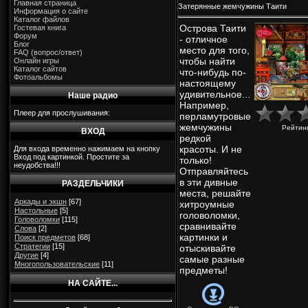
Главная страница
Затерянные жемчужины Таити
Информация о сайте
Каталог файлов
Острова Таити
Гостевая книга
Форум
- отличное
Блог
место для того,
FAQ (вопрос/ответ)
чтобы найти
Онлайн игры
Каталог сайтов
что-нибудь по-
Фотоальбомы
настоящему
удивительное...
Наше радио
Например,
Плеер для прослушивания:
перламутровые
жемчужины
Рейтин
ВХОД
редкой
красоты. И не
Для входа временно нажимаем на кнопку
Вход под картинкой. Простите за
только!
неудобства!!!
Отправляйтесь
в эти дивные
РАЗДЕЛЬЧИКИ
места, решайте
Аркады и экшн
[67]
хитроумные
Настольные
[5]
головоломки,
Головоломки
[115]
сравнивайте
Слова
[2]
картинки и
Поиск предметов
[68]
Стратегии
[15]
отыскивайте
Другие
[4]
самые разные
Многопользовательские
[11]
предметы!
НА САЙТЕ...