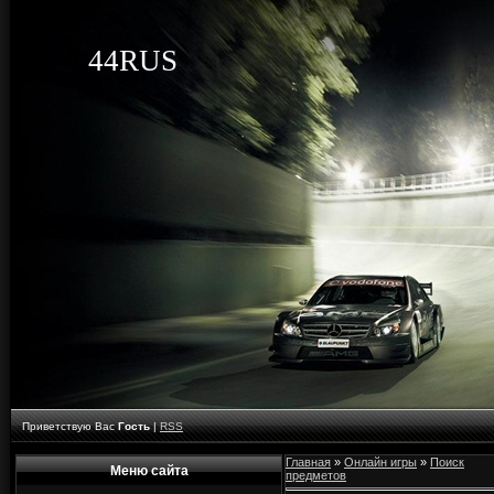
44RUS
Приветствую Вас
Гость
|
RSS
Главная
»
Онлайн игры
»
Поиск
Меню сайта
предметов