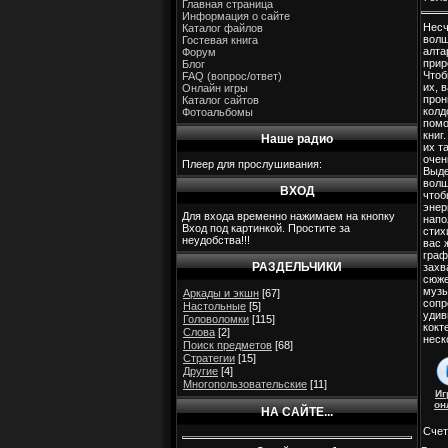
Главная страница
Информация о сайте
Несч
Каталог файлов
волш
Гостевая книга
алта
Форум
прир
Блог
Чтоб
FAQ (вопрос/ответ)
их, 
Онлайн игры
прон
Каталог сайтов
колд
Фотоальбомы
пом
книг
Наше радио
их т
очен
Плеер для прослушивания:
Выде
волш
ВХОД
чтоб
энер
Для входа временно нажимаем на кнопку
напо
Вход под картинкой. Простите за
стих
неудобства!!!
вас 
граф
РАЗДЕЛЬЧИКИ
зах
сюже
музы
Аркады и экшн
[67]
сопр
Настольные
[5]
удив
Головоломки
[115]
кокт
Слова
[2]
неск
Поиск предметов
[68]
Стратегии
[15]
Другие
[4]
Многопользовательские
[11]
Иг
он
НА САЙТЕ...
Счет