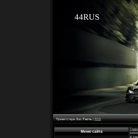
44RUS
Приветствую Вас
Гость
|
RSS
Глав
Меню сайта
4 эл