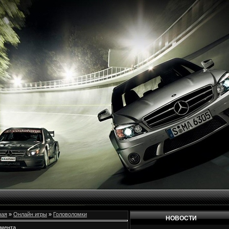
ная
»
Онлайн игры
»
Головоломки
НОВОСТИ
емента