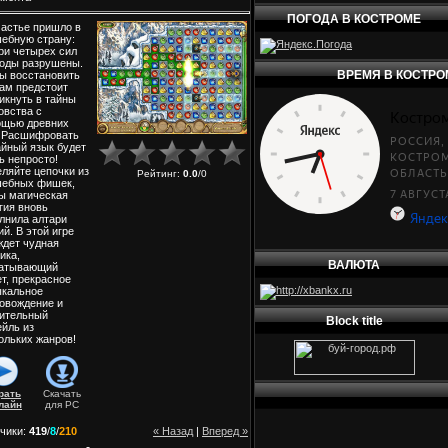
ПОГОДА В КОСТРОМЕ
астье пришло в
ебную страну:
ри четырех сил
оды разрушены.
ВРЕМЯ В КОСТРО
ы восстановить
вам предстоит
икнуть в тайны
овства с
ощью древних
. Расшифровать
айный язык будет
ь непросто!
ляйте цепочки из
Рейтинг
:
0.0
/
0
ебных фишек,
ы магическая
гия вновь
лнила алтари
ий. В этой игре
ждет чудная
ика,
ВАЛЮТА
ватывающий
т, прекрасное
кальное
овождение и
ительный
Block title
ейль из
ольких жанров!
рать
Скачать
лайн
для
PC
чики
:
419
/
8
/
210
« Назад
|
Вперед »