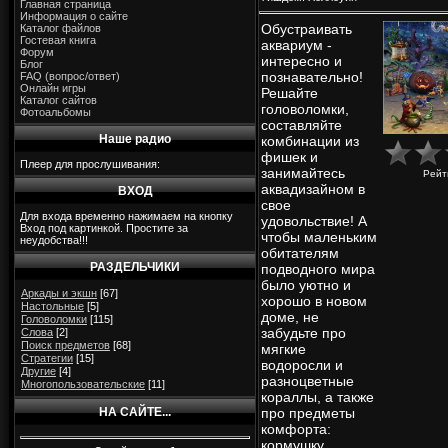
Главная страница
Информация о сайте
Обустраивать
Каталог файлов
Гостевая книга
аквариум -
Форум
интересно и
Блог
познавательно!
FAQ (вопрос/ответ)
Онлайн игры
Решайте
Каталог сайтов
головоломки,
Фотоальбомы
составляйте
Наше радио
комбинации из
фишек и
Плеер для прослушивания:
занимайтесь
Рейт
аквадизайном в
ВХОД
свое
Для входа временно нажимаем на кнопку
удовольствие! А
Вход под картинкой. Простите за
чтобы маленьким
неудобства!!!
обитателям
РАЗДЕЛЬЧИКИ
подводного мира
было уютно и
Аркады и экшн
[67]
хорошо в новом
Настольные
[5]
доме, не
Головоломки
[115]
забудьте про
Слова
[2]
Поиск предметов
[68]
мягкие
Стратегии
[15]
водоросли и
Другие
[4]
разноцветные
Многопользовательские
[11]
кораллы, а также
НА САЙТЕ...
про предметы
комфорта:
кормушку,