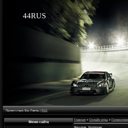
44RUS
Приветствую Вас
Гость
|
RSS
Главная
»
Онлайн игры
»
Головолом
Меню сайта
Фишдом. Хеллоуин