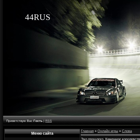
44RUS
Приветствую Вас
Гость
|
RSS
Главная
»
Онлайн игры
»
Слова
Меню сайта
Эхо прошлого. Каменное королевст