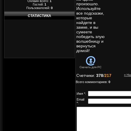
Онлайн всего:
1
произошло.
Гостей:
1
Пользователей:
0
Используйте
все подсказки,
СТАТИСТИКА
которые
найдете в
замке, и вы
сумеете
победить злую
волшебницу и
вернуться
домой!
Скачать для
PC
Счетчики
:
378
/
217
« На
Всего комментариев
:
0
Имя *:
Email
*: