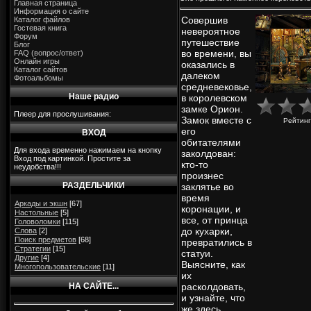
Главная страница
Информация о сайте
Совершив
Каталог файлов
Гостевая книга
невероятное
Форум
путешествие
Блог
во времени, вы
FAQ (вопрос/ответ)
Онлайн игры
оказались в
Каталог сайтов
далеком
Фотоальбомы
средневековье,
Наше радио
в королевском
замке Орион.
Плеер для прослушивания:
Замок вместе с
Рейтинг
его
ВХОД
обитателями
Для входа временно нажимаем на кнопку
заколдован:
Вход под картинкой. Простите за
кто-то
неудобства!!!
произнес
РАЗДЕЛЬЧИКИ
заклятье во
время
Аркады и экшн
[67]
коронации, и
Настольные
[5]
все, от принца
Головоломки
[115]
до кухарки,
Слова
[2]
Поиск предметов
[68]
превратились в
Стратегии
[15]
статуи.
Другие
[4]
Выясните, как
Многопользовательские
[11]
их
НА САЙТЕ...
расколдовать,
и узнайте, что
же здесь